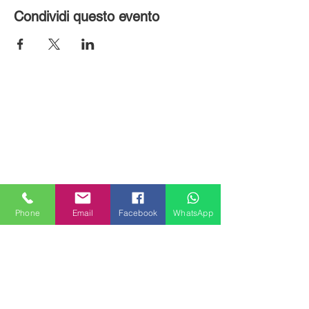
Condividi questo evento
Phone
Email
Facebook
WhatsApp
MILANHOUSES
Piazzale Brescia 16
20149 Milano