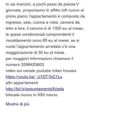
in via mancini, a pochi passi da piazza V 
giornate, proponiamo in affitto loft nuovo al 
primo piano. l’appartamento è composto da 
ingresso, sala, cucina a vista, camera da 
letto e box. il canone è di 1320 eu al mese, 
le spese condominiali comprendenti il 
riscaldamento sono 85 eu al mese, se si 
vuole l’appartamento arredato c’è una 
maggiorazione di 30 eu al mese.
per maggiori informazioni chiamare il 
numero 3298425603
video sul canale youtube milan houses 
https://youtu.be/_U1DT1bC1Ls
altri appartamenti 
http://bit.ly/appuntamentoXvisita
bilocale nuovo in XXII marzo
Mostra di più