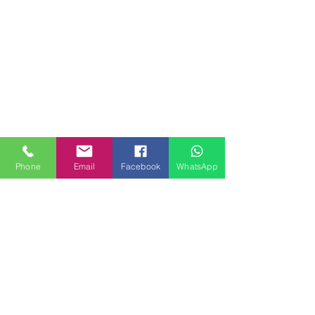
Phone
Email
Facebook
WhatsApp
MILANHOUSES
Piazzale Brescia 16
20149 Milano
Italia
+39 3772834928
Contattaci