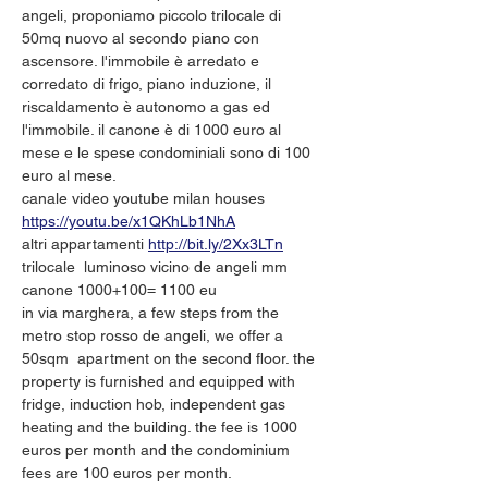
angeli, proponiamo piccolo trilocale di 
50mq nuovo al secondo piano con 
ascensore. l'immobile è arredato e 
corredato di frigo, piano induzione, il 
riscaldamento è autonomo a gas ed 
l'immobile. il canone è di 1000 euro al 
mese e le spese condominiali sono di 100 
euro al mese. 
canale video youtube milan houses 
https://youtu.be/x1QKhLb1NhA
altri appartamenti 
http://bit.ly/2Xx3LTn
trilocale  luminoso vicino de angeli mm
canone 1000+100= 1100 eu
in via marghera, a few steps from the 
metro stop rosso de angeli, we offer a 
50sqm  apartment on the second floor. the 
property is furnished and equipped with 
fridge, induction hob, independent gas 
heating and the building. the fee is 1000 
euros per month and the condominium 
fees are 100 euros per month.