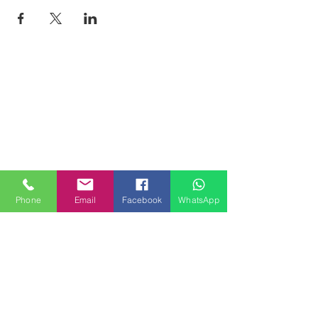
Phone
Email
Facebook
WhatsApp
MILANHOUSES
Piazzale Brescia 16
20149 Milano
Italia