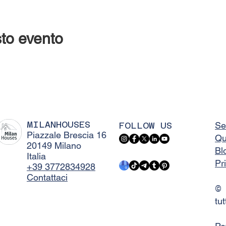
to evento
MILANHOUSES
FOLLOW US
Se
Piazzale Brescia 16
Qu
20149 Milano
Bl
Italia
Pr
+39 3772834928
Contattaci
©
tut