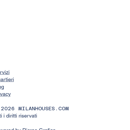
rvizi
artieri
og
ivacy
 2026 MILANHOUSES.COM
ti i diritti riservati