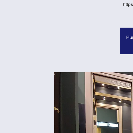
http
Pur