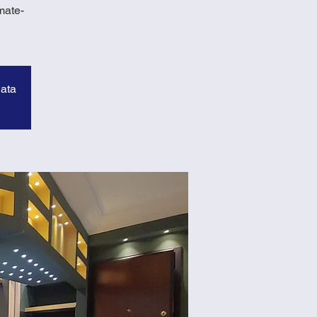
mate-
data