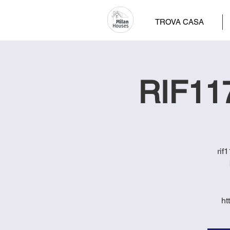
TROVA CASA
RIF117
rif
ht