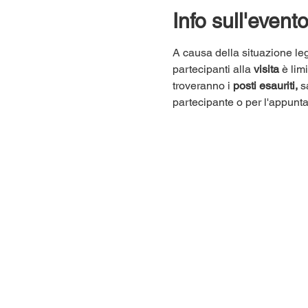
Info sull'event
A causa della situazione leg
partecipanti alla 
visita
 è lim
troveranno i 
posti esauriti,
 s
partecipante o per l'appunt