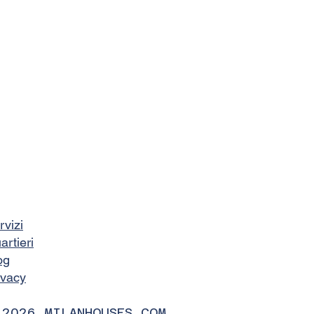
rvizi
artieri
og
ivacy
 2026 MILANHOUSES.COM