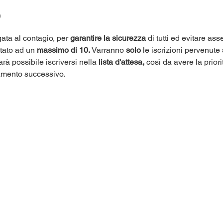
o
ata al contagio, per 
garantire la sicurezza
 di tutti ed evitare as
itato ad un 
massimo di 10.
 Varranno 
solo
 le iscrizioni pervenute 
arà possibile iscriversi nella 
lista d'attesa,
 così da avere la priori
amento successivo.