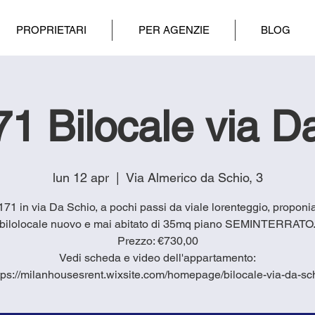
PROPRIETARI
PER AGENZIE
BLOG
1 Bilocale via D
lun 12 apr
  |  
Via Almerico da Schio, 3
1171 in via Da Schio, a pochi passi da viale lorenteggio, propon
bilolocale nuovo e mai abitato di 35mq piano SEMINTERRATO
Prezzo: €730,00
Vedi scheda e video dell'appartamento:
tps://milanhousesrent.wixsite.com/homepage/bilocale-via-da-sc