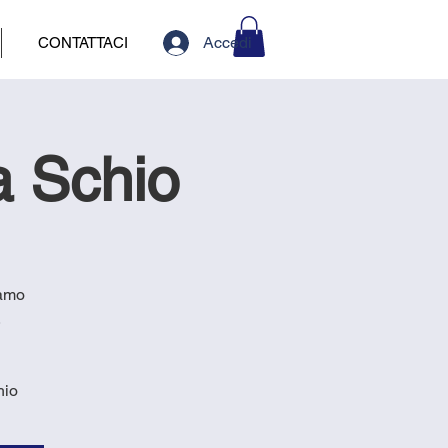
Accedi
CONTATTACI
a Schio
iamo
.
hio