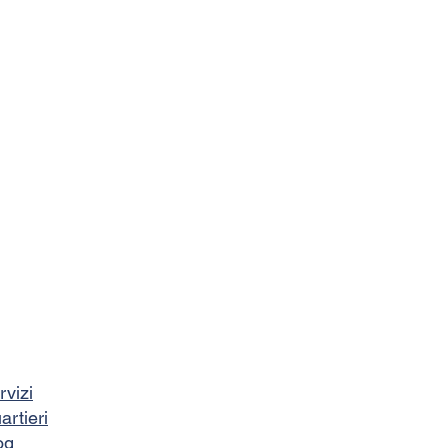
rvizi
artieri
og