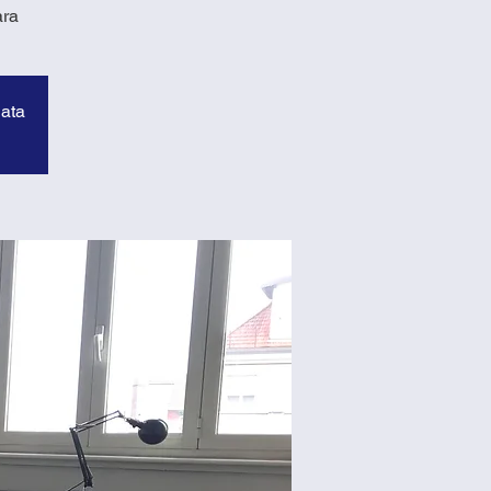
ara
data