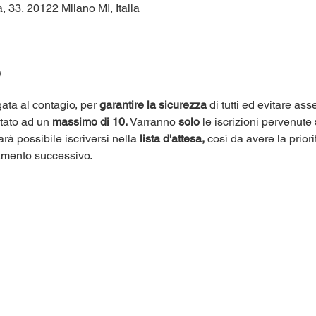
, 33, 20122 Milano MI, Italia
o
ata al contagio, per 
garantire la sicurezza
 di tutti ed evitare as
itato ad un 
massimo di 10.
 Varranno 
solo
 le iscrizioni pervenute 
arà possibile iscriversi nella 
lista d'attesa,
 così da avere la priori
amento successivo.