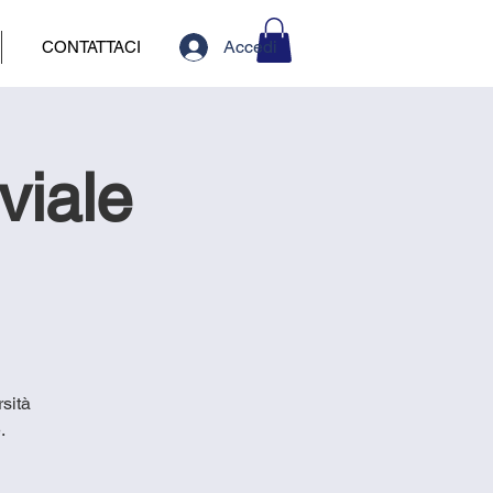
Accedi
CONTATTACI
viale
rsità
.