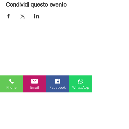
Condividi questo evento
Phone
Email
Facebook
WhatsApp
MILANHOUSES
Piazzale Brescia 16
20149 Milano