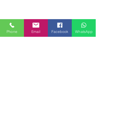
Phone
Email
Facebook
WhatsApp
MILANHOUSES
Piazzale Brescia 16
20149 Milano
Italia
+39 3772834928
Contattaci
FOLLOW US
Servizi
Quartieri
Blog