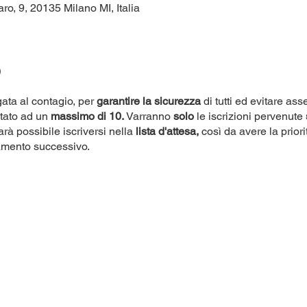
o, 9, 20135 Milano MI, Italia
o
ata al contagio, per
garantire la sicurezza
di tutti ed evitare as
itato ad un
massimo di 10.
Varranno
solo
le iscrizioni pervenute
rà possibile iscriversi nella
lista d'attesa,
così da avere la priori
amento successivo.