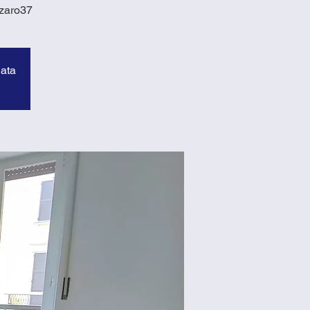
zzaro37
data