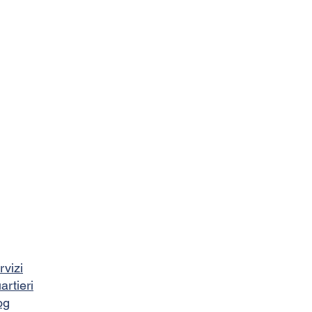
rvizi
artieri
og