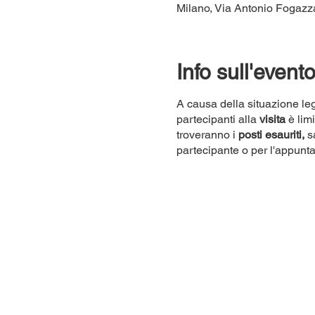
Milano, Via Antonio Fogazzar
Info sull'event
A causa della situazione leg
partecipanti alla
visita
è lim
troveranno i
posti esauriti,
sa
partecipante o per l'appunt