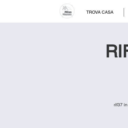
TROVA CASA
RI
rif37 i