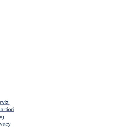
rvizi
artieri
og
ivacy