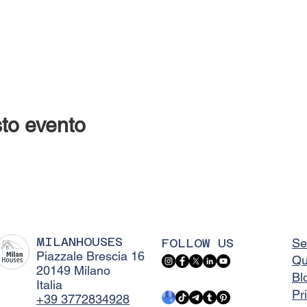
to evento
MILANHOUSES
FOLLOW US
Se
Piazzale Brescia 16
Qu
20149 Milano
Bl
Italia
Pr
+39 3772834928