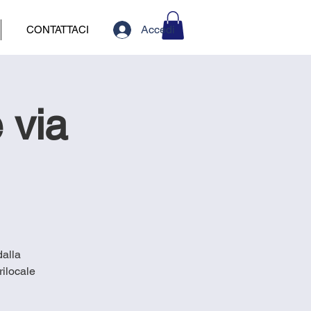
Accedi
CONTATTACI
 via
dalla
ilocale