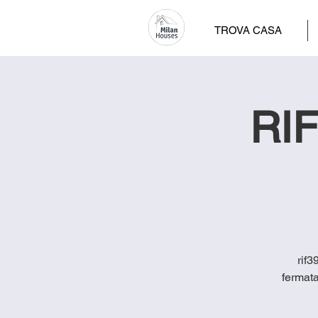
TROVA CASA
RIF
rif3
fermat