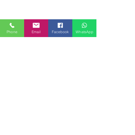
Phone
Email
Facebook
WhatsApp
MILANHOUSES
Piazzale Brescia 16
20149 Milano
Italia
+39 3772834928
Contattaci
FOLLOW US
Servizi
Quartieri
Blog