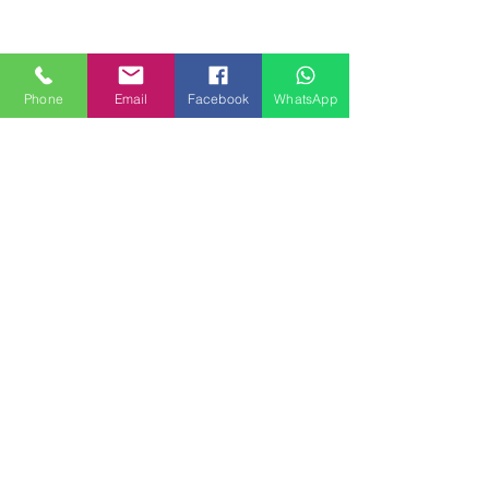
Phone
Email
Facebook
WhatsApp
MILANHOUSES
Piazzale Brescia 16
20149 Milano
Italia
+39 3772834928
Contattaci
FOLLOW US
Servizi
Quartieri
Blog
Privacy