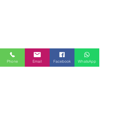
Phone
Email
Facebook
WhatsApp
MILANHOUSES
Piazzale Brescia 16
20149 Milano
Italia
+39 3772834928
Contattaci
FOLLOW US