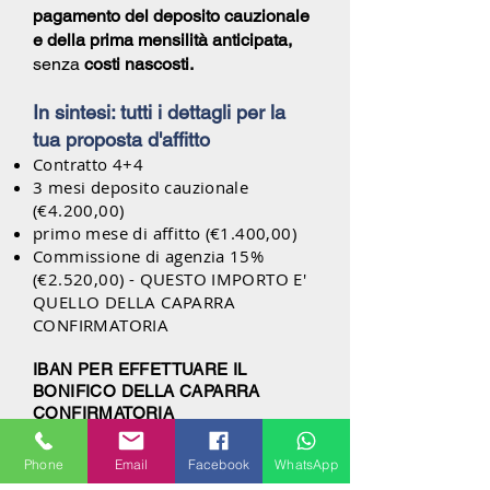
pagamento del deposito cauzionale
e della prima mensilità anticipata,
senza
costi nascosti.
In sintesi: tutti i dettagli per la
tua proposta d'affitto
Contratto 4+4
3 mesi deposito cauzionale
(€4.200,00)
primo mese di affitto (€1.400,00)
Commissione di agenzia 15%
(€2.520,00) - QUESTO IMPORTO E'
QUELLO DELLA CAPARRA
CONFIRMATORIA
IBAN PER EFFETTUARE IL
BONIFICO DELLA CAPARRA
CONFIRMATORIA
Intestato a:
Phone
Email
Facebook
WhatsApp
Milanhouses di Lelio Pellegrini