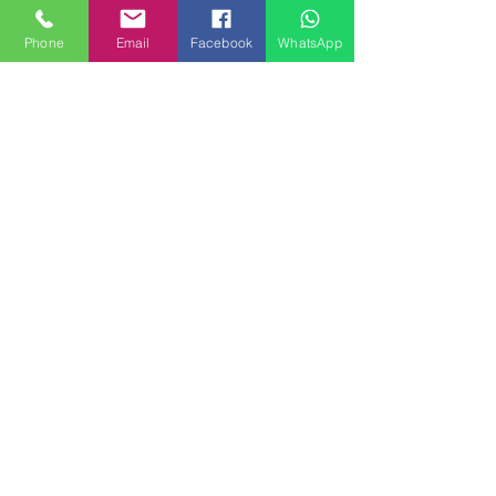
CONFIRMATORIA
Phone
Email
Facebook
WhatsApp
Intestato a:
Milanhouses di Lelio Pellegrini
Iban:
IT96 V030
6909 4001 0000 0065
909
BIC:
BCITITMM XXXX
Importo:
€2.160,00
Causale:
Caparra confirmatoria bilocale
via Alserio
N.B. Qualora i documenti richiesti
fossero troppo pesanti da caricare
nel form, potete mandare tutto
all'indirizzo mail
milanhousesrent@gmail.com