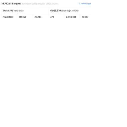
Phone
Email
Facebook
WhatsApp
I NOSTRI DATI SU IDEALISTA:
IL NOSTRO CANALE DI YOUTUBE
ISCRITTI
VIDEO APPARTAMENTI CARICATI
VISUALIZZAZIONI VIDEO
1.279
343
158.142