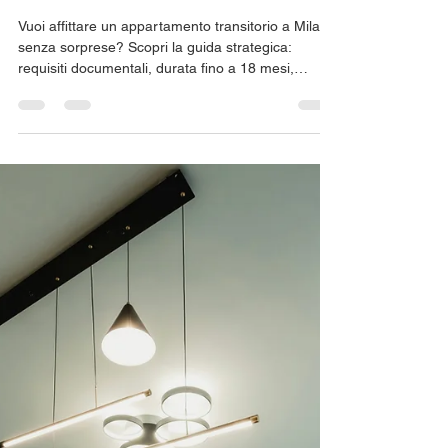
Nicolo' Sessa
29 lug
Tempo di lettura: 1 min
Come posso affittare un
appartamento transitorio a
Milano?
Vuoi affittare un appartamento transitorio a Milano
senza sorprese? Scopri la guida strategica:
requisiti documentali, durata fino a 18 mesi,
trasparenza finanziaria totale e immobili verificati.
Ottimizza il budget, azzera i rischi e conquista
subito la chiave del tuo successo milanese.
Prenota la tua consulenza.