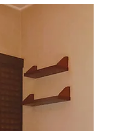
affitto-milano-san-siro-via-dolci Via Carlo Dolci, 20,
20148 Milano MI, Italia 6 agosto 2026 18:00 Join
us on our members app to stay updated and keep
in touch. Download & Join