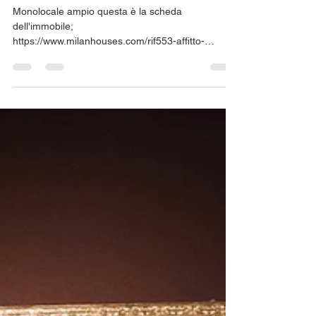
lelio
30 lug
Tempo di lettura: 1 min
ampio Monolocale a Milano
Monolocale ampio questa è la scheda
dell'immobile;
https://www.milanhouses.com/rif553-affitto-
monolocale-milano-via-civitali Via Matteo Civitali,
19, 20148 Milano MI, Italia 3 agosto 2026 17:30
Join us on our members app to stay updated and
keep in touch. Download & Join