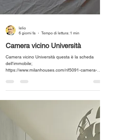
lelio
6 giorni fa
Tempo di lettura: 1 min
Camera vicino Università
Camera vicino Università questa è la scheda
dell'immobile;
https://www.milanhouses.com/rif5091-camera-
singola-affitto-milano-porta-romana-beatrice-d-
este V.le Beatrice d'Este, 30, 20136 Milano MI,
Italia 4 agosto 2026 17:30 Join us on our
members app to stay updated and keep in touch.
Download & Join