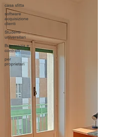
casa sfitta
software
acquisizione
clienti
Studenti
universitari
Burocrazia e
contratti
per
proprietari