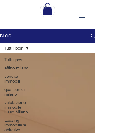
BLOG
Tutti i post
Tutti i post
affitto milano
vendita
immobili
quartieri di
milano
valutazione
immobile
lusso Milano
Leasing
immobiliare
abitativo