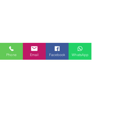
Phone
Email
Facebook
WhatsApp
MILANHOUSES
Piazzale Brescia 16
20149 Milano
Italia
+39 3772834928
Contattaci
FOLLOW US