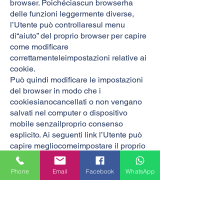
browser. Poichéciascun browserha
delle funzioni leggermente diverse,
l’Utente può controllaresul menu
di“aiuto” del proprio browser per capire
come modificare
correttamenteleimpostazioni relative ai
cookie.
Può quindi modificare le impostazioni
del browser in modo che i
cookiesianocancellati o non vengano
salvati nel computer o dispositivo
mobile senzailproprio consenso
esplicito. Ai seguenti link l’Utente può
capire megliocomeimpostare il proprio
browser:
Phone
Email
Facebook
WhatsApp
Se l’Utente disattiva i cookie, potrebbe
non avere accesso
amoltecaratteristiche che rendono
questo Blog più efficiente e alcuni