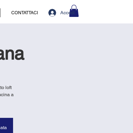
Accedi
CONTATTACI
ana
o loft
ucina a
data