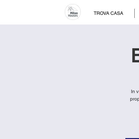
TROVA CASA
B
In 
prop