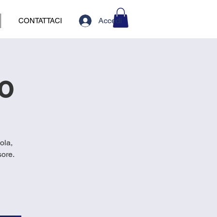
Accedi
CONTATTACI
io
ola,
sore.