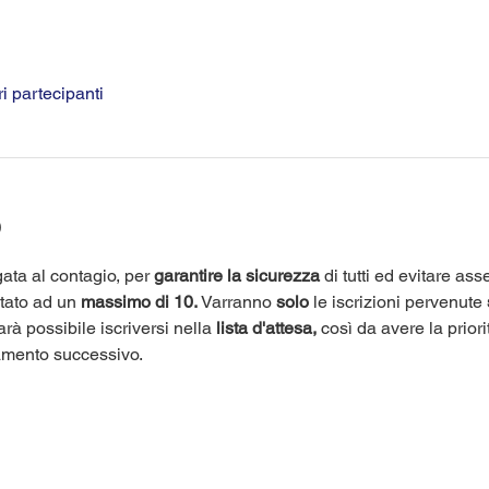
ri partecipanti
o
ata al contagio, per 
garantire la sicurezza
 di tutti ed evitare as
itato ad un 
massimo di 10.
 Varranno 
solo
 le iscrizioni pervenute 
arà possibile iscriversi nella 
lista d'attesa,
 così da avere la priori
amento successivo.