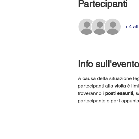
Partecipanti
+ 4 alt
Info sull'event
A causa della situazione leg
partecipanti alla 
visita
 è lim
troveranno i 
posti esauriti,
 s
partecipante o per l'appunt