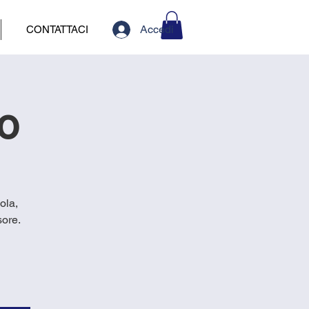
Accedi
CONTATTACI
io
ola,
sore.