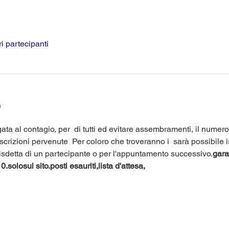
ri partecipanti
o
ata al contagio, per 
 di tutti ed evitare assembramenti, il numero 
iscrizioni pervenute 
 Per coloro che troveranno i 
 sarà possibile i
 disdetta di un partecipante o per l'appuntamento successivo.
garan
0.
solo
sul sito.
posti esauriti,
lista d'attesa,