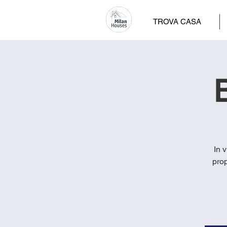
TROVA CASA
B
In 
prop