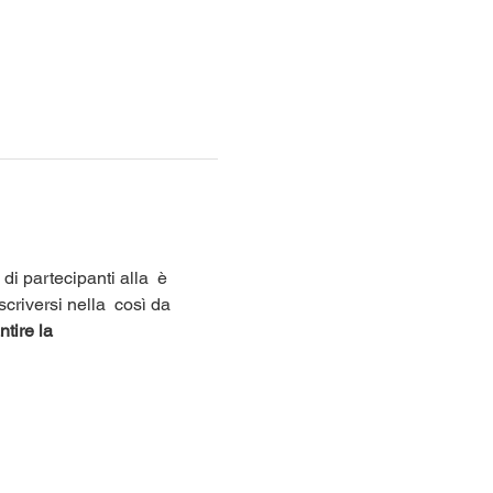
di partecipanti alla 
 è 
scriversi nella 
 così da 
tire la 