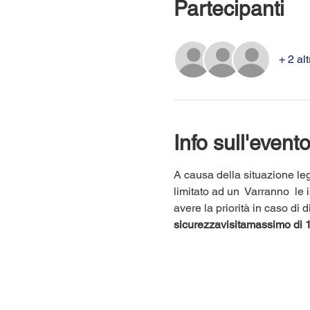
Partecipanti
+ 2 alt
Info sull'event
A causa della situazione leg
limitato ad un 
 Varranno 
 le 
avere la priorità in caso di
sicurezza
visita
massimo di 1