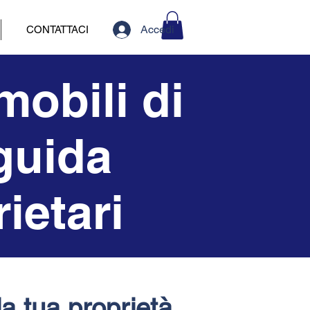
Accedi
CONTATTACI
mobili di
 guida
ietari
la tua proprietà