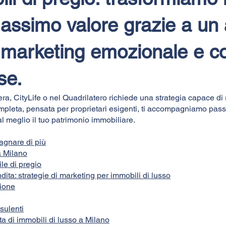
massimo valore grazie a un
, marketing emozionale e 
se.
ra, CityLife o nel Quadrilatero richiede una strategia capace di
completa, pensata per proprietari esigenti, ti accompagniamo pas
 al meglio il tuo patrimonio immobiliare.
agnare di più
a Milano
ile di pregio
ita: strategie di marketing per immobili di lusso
zione
nsulenti
ita di immobili di lusso a Milano