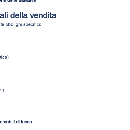
ne delle trattative
cali della vendita
 obblighi specifici:
tica)
i)
immobili di lusso