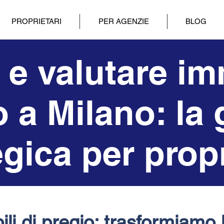
PROPRIETARI
PER AGENZIE
BLOG
e valutare im
 a Milano: la
egica per propr
li di pregio: trasformiamo 