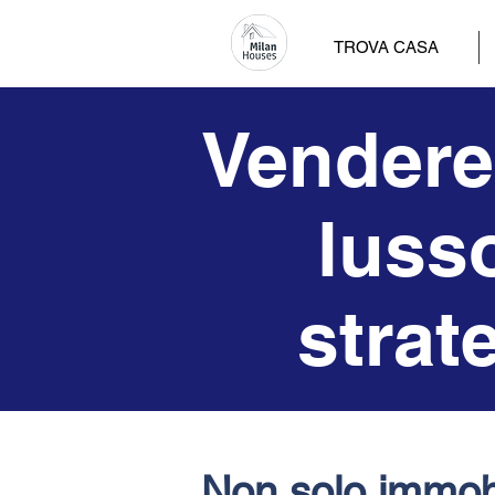
TROVA CASA
Vendere 
lusso
strat
​Non solo immobi