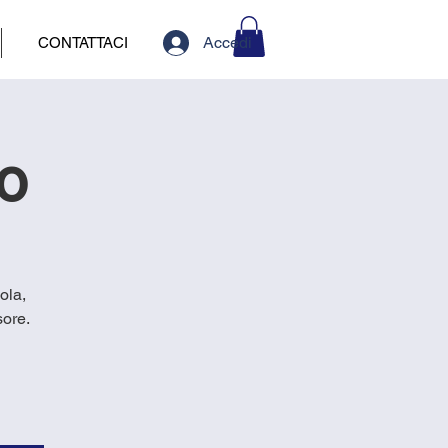
Accedi
CONTATTACI
io
ola,
sore.