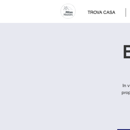
TROVA CASA
B
In 
prop