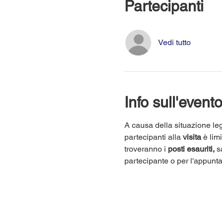
Partecipanti
Vedi tutto
Info sull'event
A causa della situazione leg
partecipanti alla 
visita
 è lim
troveranno i 
posti esauriti,
 s
partecipante o per l'appunt