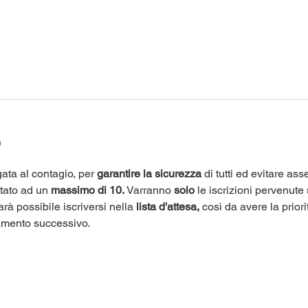
o
ata al contagio, per 
garantire la sicurezza
 di tutti ed evitare as
itato ad un 
massimo di 10.
 Varranno 
solo
 le iscrizioni pervenute 
arà possibile iscriversi nella 
lista d'attesa,
 così da avere la priori
amento successivo.