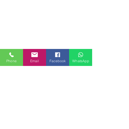
Phone
Email
Facebook
WhatsApp
MILANHOUSES
Piazzale Brescia 16
20149 Milano
Italia
+39 3772834928
Contattaci
FOLLOW US