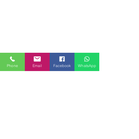
Phone
Email
Facebook
WhatsApp
MILANHOUSES
Piazzale Brescia 16
20149 Milano
Italia
+39 3772834928
Contattaci
FOLLOW US