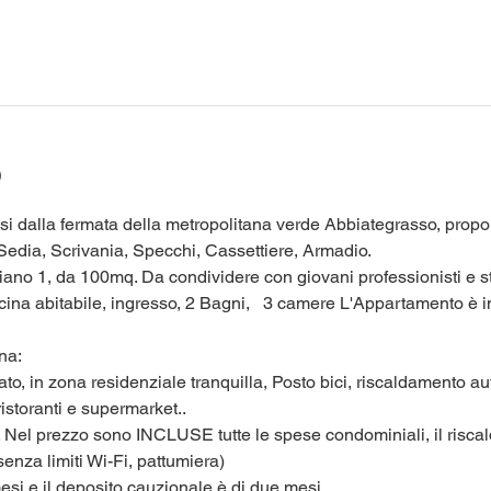
o
assi dalla fermata della metropolitana verde Abbiategrasso, pro
edia, Scrivania, Specchi, Cassettiere, Armadio.
iano 1, da 100mq. Da condividere con giovani professionisti e s
ina abitabile, ingresso, 2 Bagni,   3 camere L'Appartamento è ino
na:
stato, in zona residenziale tranquilla, Posto bici, riscaldamento 
ristoranti e supermarket..
. Nel prezzo sono INCLUSE tutte le spese condominiali, il riscal
senza limiti Wi-Fi, pattumiera)
mesi e il deposito cauzionale è di due mesi.