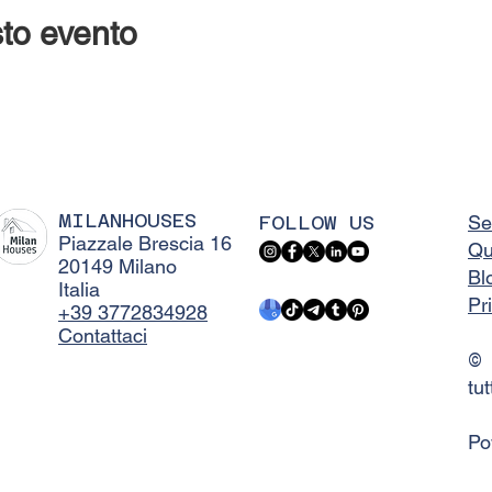
to evento
MILANHOUSES
FOLLOW US
Se
Piazzale Brescia 16
Qu
20149 Milano
Bl
Italia
Pr
+39 3772834928
Contattaci
©
tut
Po