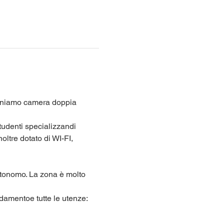
poniamo camera doppia 
tudenti specializzandi 
ltre dotato di WI-FI, 
autonomo. La zona è molto 
damentoe tutte le utenze: 