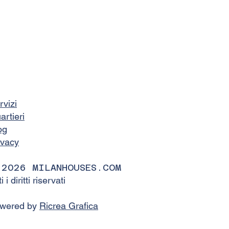
rvizi
artieri
og
ivacy
 2026 MILANHOUSES.COM
ti i diritti riservati
wered by
Ricrea Grafica