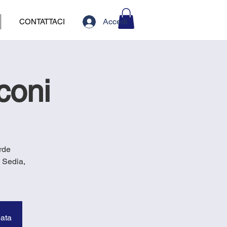
Accedi
CONTATTACI
coni
rde
 Sedia,
data