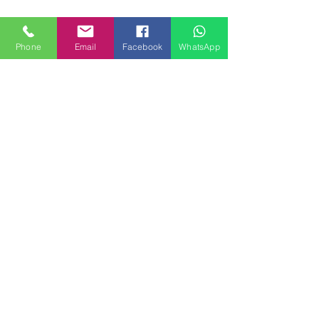
Phone
Email
Facebook
WhatsApp
MILANHOUSES
Piazzale Brescia 16
20149 Milano
Italia
+39 3772834928
Contattaci
FOLLOW US