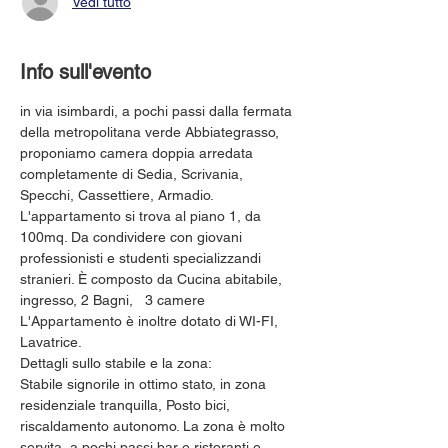
Vedi tutto
Info sull'evento
in via isimbardi, a pochi passi dalla fermata 
della metropolitana verde Abbiategrasso, 
proponiamo camera doppia arredata 
completamente di Sedia, Scrivania, 
Specchi, Cassettiere, Armadio.
L'appartamento si trova al piano 1, da 
100mq. Da condividere con giovani 
professionisti e studenti specializzandi 
stranieri. È composto da Cucina abitabile, 
ingresso, 2 Bagni,   3 camere 
L'Appartamento è inoltre dotato di WI-FI, 
Lavatrice.
Dettagli sullo stabile e la zona:
Stabile signorile in ottimo stato, in zona 
residenziale tranquilla, Posto bici, 
riscaldamento autonomo. La zona è molto 
servita, a pochi passi bar e ristoranti e 