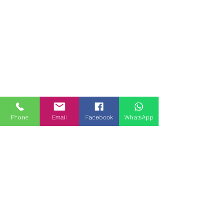
Phone
Email
Facebook
WhatsApp
MILANHOUSES
Piazzale Brescia 16
20149 Milano
Italia
+39 3772834928
Contattaci