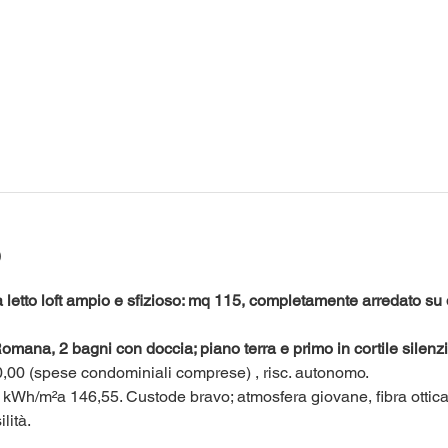
o
to loft ampio e sfizioso: mq 115, completamente arredato su d
omana, 2 bagni con doccia; piano terra e primo in cortile silenzi
00,00 (spese condominiali comprese) , risc. autonomo. 
 kWh/m²a 146,55. Custode bravo; atmosfera giovane, fibra ottica 
ità. 