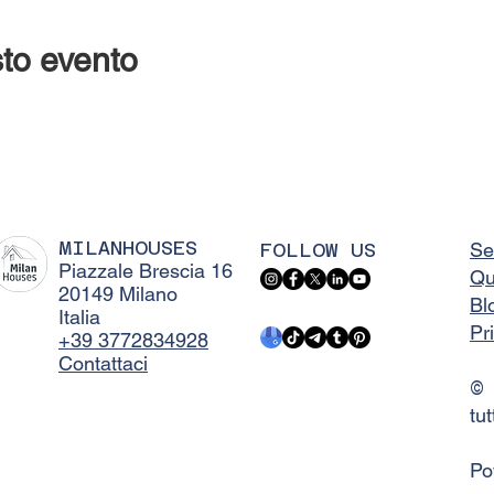
to evento
MILANHOUSES
FOLLOW US
Se
Piazzale Brescia 16
Qu
20149 Milano
Bl
Italia
Pr
+39 3772834928
Contattaci
©
tut
Po