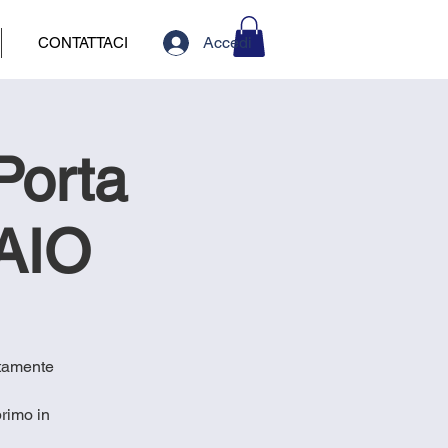
Accedi
CONTATTACI
Porta
AIO
etamente
rimo in