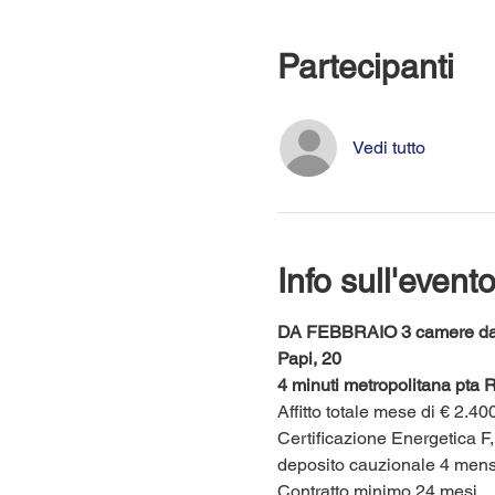
Partecipanti
Vedi tutto
Info sull'event
DA FEBBRAIO 3 camere da let
Papi, 20
4 minuti metropolitana pta R
Affitto totale mese di € 2.4
Certificazione Energetica F,
deposito cauzionale 4 mensil
Contratto minimo 24 mesi.