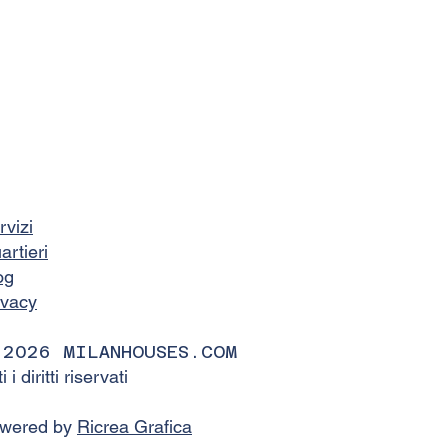
rvizi
artieri
og
ivacy
 2026 MILANHOUSES.COM
ti i diritti riservati
wered by
Ricrea Grafica