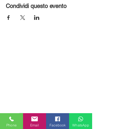
Condividi questo evento
MILANHOUSES
Piazzale Brescia 16
Phone
Email
Facebook
WhatsApp
20149 Milano