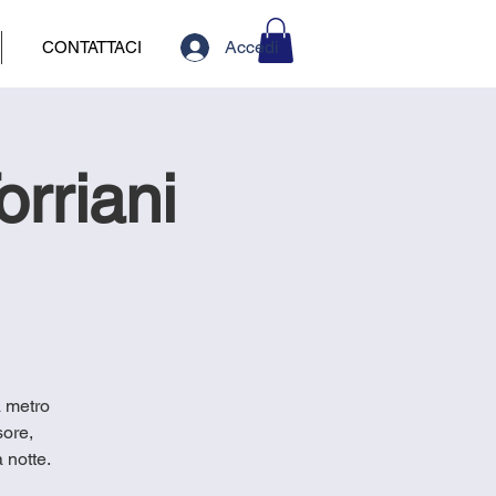
Accedi
CONTATTACI
rriani
a metro
sore,
 notte.