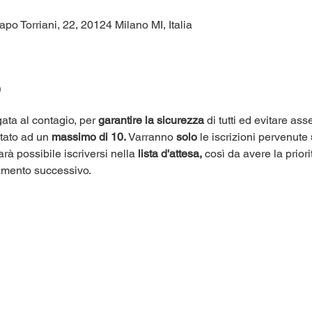
apo Torriani, 22, 20124 Milano MI, Italia
o
ata al contagio, per 
garantire la sicurezza
 di tutti ed evitare as
itato ad un 
massimo di 10.
 Varranno 
solo
 le iscrizioni pervenute 
arà possibile iscriversi nella 
lista d'attesa,
 così da avere la priori
amento successivo.