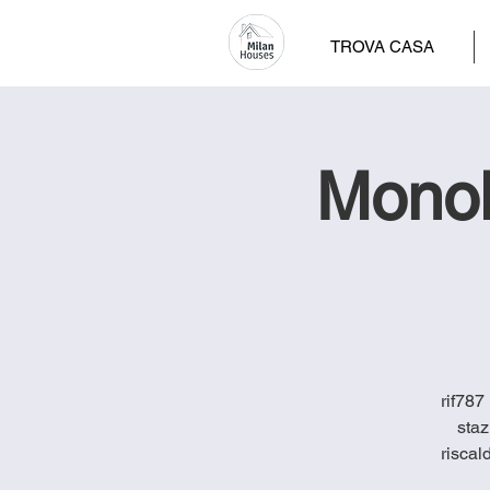
TROVA CASA
Monol
rif787
staz
riscal