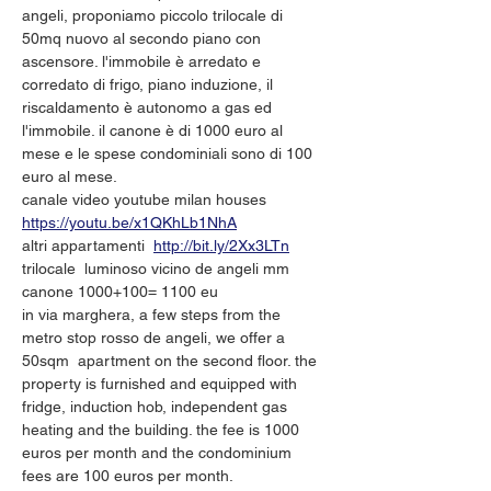
angeli, proponiamo piccolo trilocale di 
50mq nuovo al secondo piano con 
ascensore. l'immobile è arredato e 
corredato di frigo, piano induzione, il 
riscaldamento è autonomo a gas ed 
l'immobile. il canone è di 1000 euro al 
mese e le spese condominiali sono di 100 
euro al mese. 
canale video youtube milan houses 
https://youtu.be/x1QKhLb1NhA
altri appartamenti 
http://bit.ly/2Xx3LTn
trilocale  luminoso vicino de angeli mm
canone 1000+100= 1100 eu
in via marghera, a few steps from the 
metro stop rosso de angeli, we offer a 
50sqm  apartment on the second floor. the 
property is furnished and equipped with 
fridge, induction hob, independent gas 
heating and the building. the fee is 1000 
euros per month and the condominium 
fees are 100 euros per month.