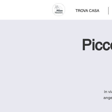
TROVA CASA
Picc
in v
ange