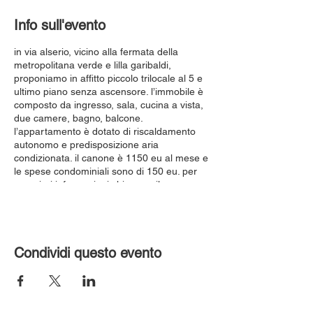
Info sull'evento
in via alserio, vicino alla fermata della
metropolitana verde e lilla garibaldi,
proponiamo in affitto piccolo trilocale al 5 e
ultimo piano senza ascensore. l’immobile è
composto da ingresso, sala, cucina a vista,
due camere, bagno, balcone.
l’appartamento è dotato di riscaldamento
autonomo e predisposizione aria
condizionata. il canone è 1150 eu al mese e
le spese condominiali sono di 150 eu. per
maggiori informazioni chiamare il numero
3298425603
video dell’appartamento sul canale youtube
milan houses
altri appartamenti
Condividi questo evento
http://bit.ly/appuntamentoXvisita
agenzia
MilanHouses.com
canone 1150 + spese condominiali 150=
1300 eu
in via alserio, near the green and lilac