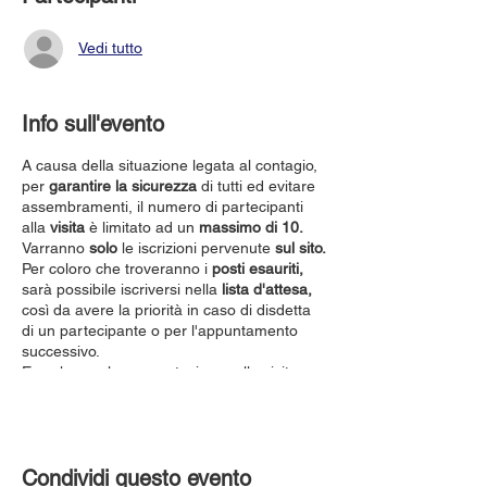
Vedi tutto
Info sull'evento
A causa della situazione legata al contagio,
per
garantire la sicurezza
di tutti ed evitare
assembramenti, il numero di partecipanti
alla
visita
è limitato ad un
massimo di 10.
Varranno
solo
le iscrizioni pervenute
sul sito.
Per coloro che troveranno i
posti esauriti,
sarà possibile iscriversi nella
lista d'attesa,
così da avere la priorità in caso di disdetta
di un partecipante o per l'appuntamento
successivo.
Ecco le regole per partecipare alla visita
dell'appartamento:
- Iscrizione all'evento
- Invio alla mail:
milanhousesrent@gmail.com
di Documento
Condividi questo evento
d'identità e codice fiscale
(senza questi,