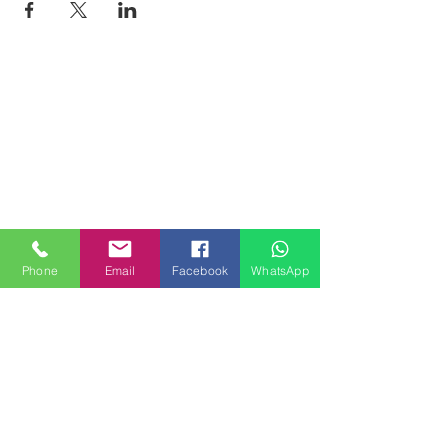
Phone
Email
Facebook
WhatsApp
MILANHOUSES
Piazzale Brescia 16
20149 Milano
Italia
+39 3772834928