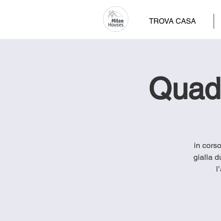
TROVA CASA
Quadr
in corso
gialla 
l