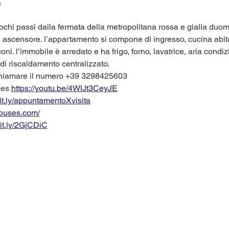
o
a pochi passi dalla fermata della metropolitana rossa e gialla du
n ascensore. l’appartamento si compone di ingresso, cucina abit
oni. l’immobile è arredato e ha frigo, forno, lavatrice, aria condiz
e di riscaldamento centralizzato. 
chiamare il numero +39 3298425603
es 
https://youtu.be/4WlJt3CeyJE
bit.ly/appuntamentoXvisita
houses.com/
bit.ly/2GjCDiC