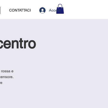
Accedi
CONTATTACI
centro
a rossa e
censore.
re