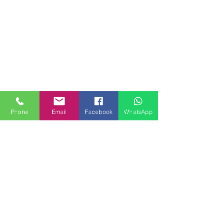
Phone
Email
Facebook
WhatsApp
MILANHOUSES
Piazzale Brescia 16
20149 Milano
Italia
+39 3772834928
Contattaci