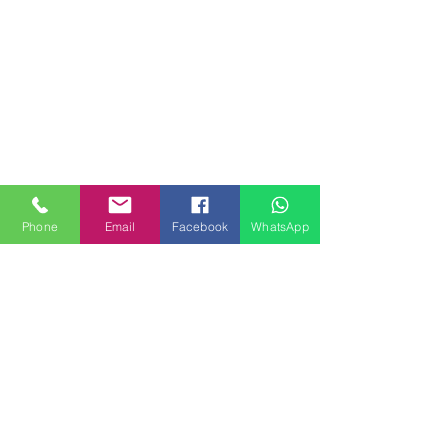
Phone
Email
Facebook
WhatsApp
MILANHOUSES
Piazzale Brescia 16
20149 Milano
Italia
+39 3772834928
Contattaci