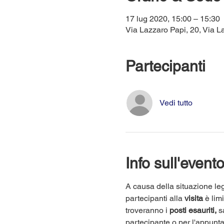
17 lug 2020, 15:00 – 15:30
Via Lazzaro Papi, 20, Via La
Partecipanti
Vedi tutto
Info sull'event
A causa della situazione leg
partecipanti alla 
visita
 è lim
troveranno i 
posti esauriti,
 s
partecipante o per l'appunt