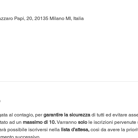
zzaro Papi, 20, 20135 Milano MI, Italia
o
ata al contagio, per 
garantire la sicurezza
 di tutti ed evitare as
itato ad un 
massimo di 10.
 Varranno 
solo
 le iscrizioni pervenute 
arà possibile iscriversi nella 
lista d'attesa,
 così da avere la priori
amento successivo.