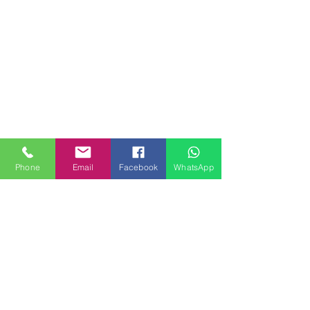
Phone
Email
Facebook
WhatsApp
MILANHOUSES
Piazzale Brescia 16
20149 Milano
Italia
+39 3772834928
Contattaci