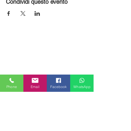
Condividi questo evento
Phone
Email
Facebook
WhatsApp
MILANHOUSES
Piazzale Brescia 16
20149 Milano