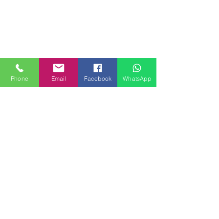
Phone
Email
Facebook
WhatsApp
MILANHOUSES
Piazzale Brescia 16
20149 Milano
Italia
+39 3772834928
Contattaci
FOLLOW US