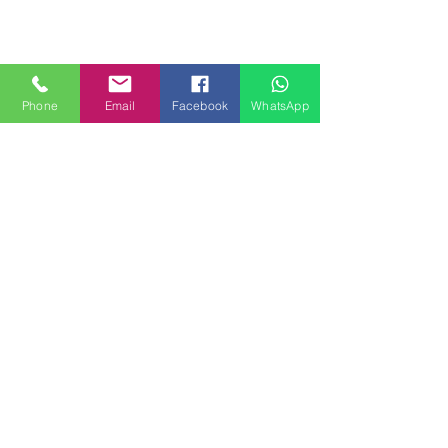
Phone
Email
Facebook
WhatsApp
MILANHOUSES
Piazzale Brescia 16
20149 Milano
Italia
+39 3772834928
Contattaci
FOLLOW US
Servizi
Quartieri
Blog