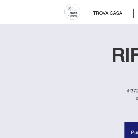
TROVA CASA
RIF
rif37
d
Pur