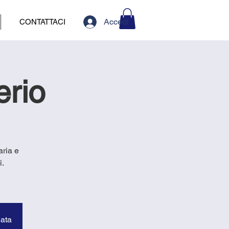
Accedi
CONTATTACI
erio
aria e
i.
data