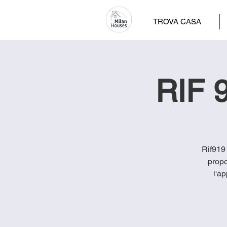
TROVA CASA
RIF 9
Rif919 
propo
l'a