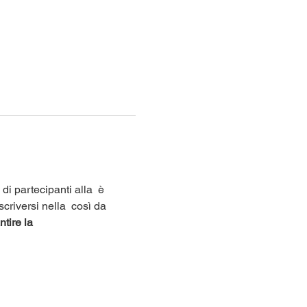
di partecipanti alla 
 è 
scriversi nella 
 così da 
tire la 