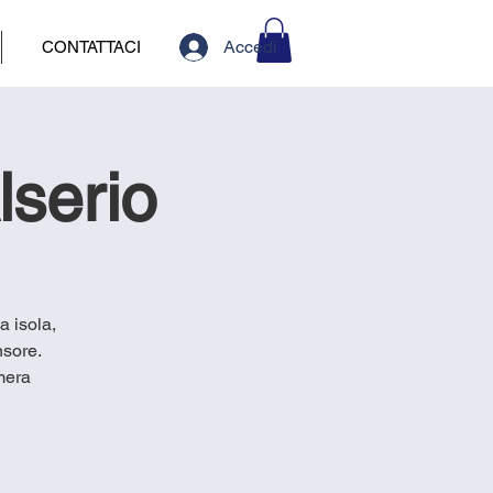
Accedi
CONTATTACI
lserio
a isola,
nsore.
mera