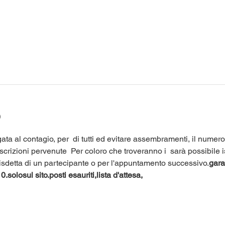
o
ata al contagio, per 
 di tutti ed evitare assembramenti, il numero 
iscrizioni pervenute 
 Per coloro che troveranno i 
 sarà possibile i
 disdetta di un partecipante o per l'appuntamento successivo.
garan
0.
solo
sul sito.
posti esauriti,
lista d'attesa,