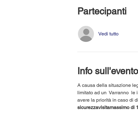
Partecipanti
Vedi tutto
Info sull'event
A causa della situazione leg
limitato ad un 
 Varranno 
 le 
avere la priorità in caso di
sicurezza
visita
massimo di 1