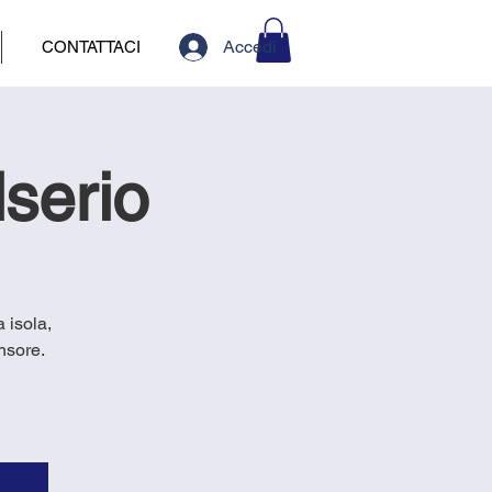
Accedi
CONTATTACI
serio
a isola,
nsore.